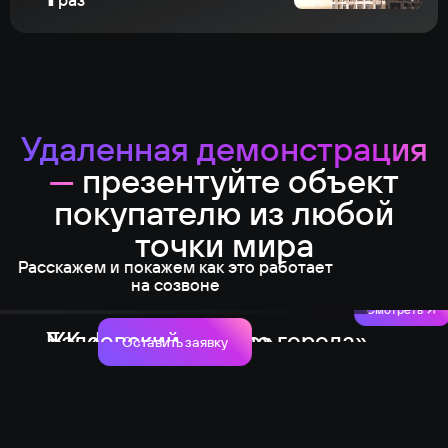
Удаленная демонстрация
—
презентуйте объект
покупателю из любой
точки мира
Расскажем и покажем как это работает
на созвоне
Смотреть
Бадаевский
ЖК «Голос в сердце города»
БК «Прокшино»
Оставить заявку
Челябинск
Москва
Москва
Capital Group
Голос
А101