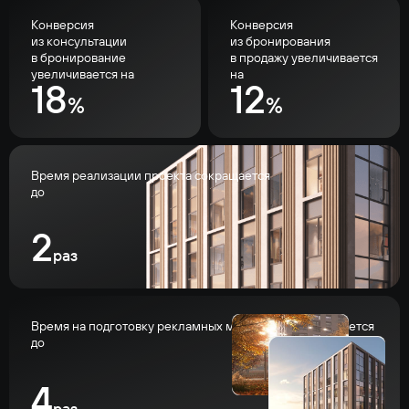
Конверсия
Конверсия
из консультации
из бронирования
в бронирование
в продажу увеличивается
увеличивается на
на
18
12
%
%
Время реализации проекта сокращается
до
2
раз
Время на подготовку рекламных материалов сокращается
до
4
раз