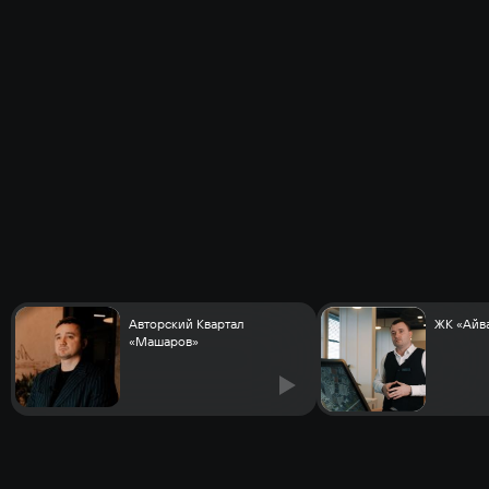
Авторский Квартал
ЖК «Айв
«Машаров»