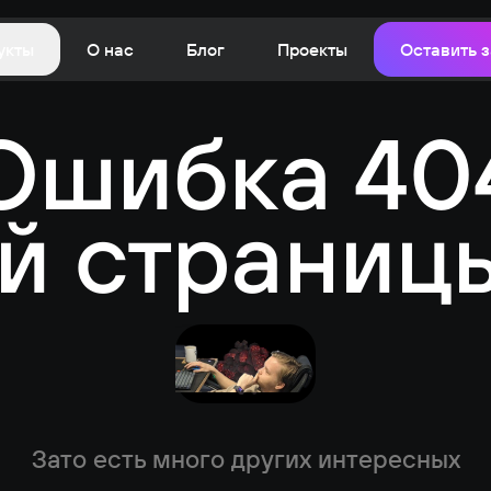
укты
О нас
Блог
Проекты
Оставить з
Ошибка 40
й страниц
Зато есть много других интересных