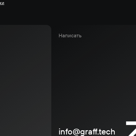
ки
Написать
info@graff.tech