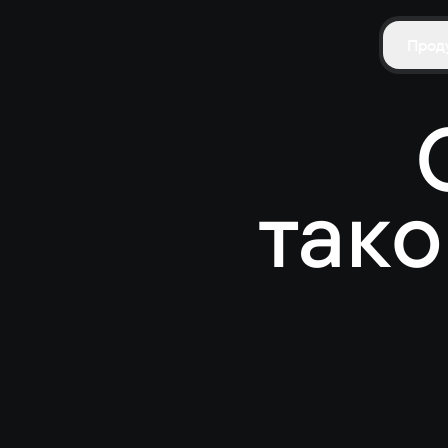
Прод
тако