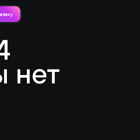
аявку
4
ы нет